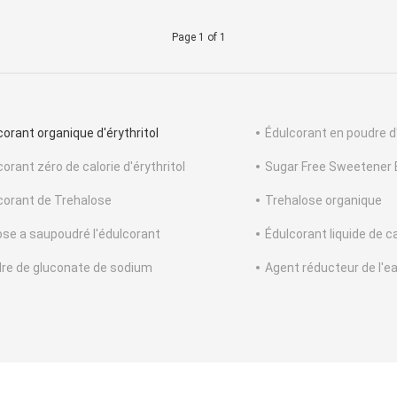
Page 1 of 1
corant organique d'érythritol
Édulcorant en poudre d'
orant zéro de calorie d'érythritol
Sugar Free Sweetener E
corant de Trehalose
Trehalose organique
lose a saupoudré l'édulcorant
Édulcorant liquide de ca
re de gluconate de sodium
Agent réducteur de l'e