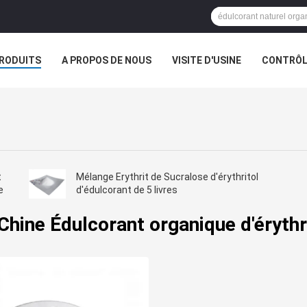
RODUITS
A PROPOS DE NOUS
VISITE D'USINE
CONTRÔLE
S
t
Mélange Erythrit de Sucralose d'érythritol
e
d'édulcorant de 5 livres
Chine Édulcorant organique d'érythr