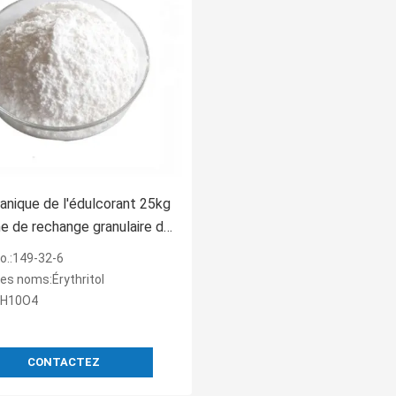
anique de l'édulcorant 25kg
e de rechange granulaire de
rythritol Sweetener
o.:149-32-6
res noms:Érythritol
4H10O4
CONTACTEZ