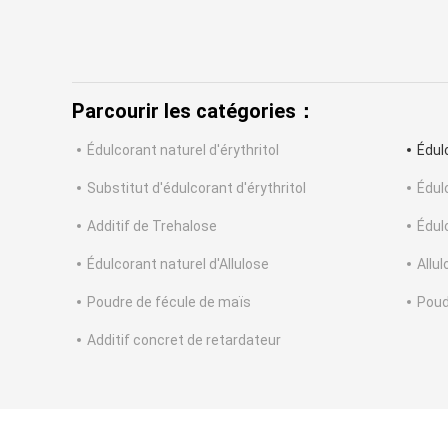
Parcourir les catégories：
Édulcorant naturel d'érythritol
Édul
Substitut d'édulcorant d'érythritol
Édulc
Additif de Trehalose
Édul
Édulcorant naturel d'Allulose
Allu
Poudre de fécule de maïs
Poud
Additif concret de retardateur