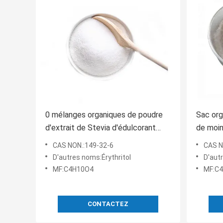
0 mélanges organiques de poudre
Sac org
d'extrait de Stevia d'édulcorant
de moin
organique d'érythritol de calorie
Fruit E
CAS NON.:149-32-6
CAS N
D'autres noms:Érythritol
D'aut
MF:C4H10O4
MF:C
CONTACTEZ