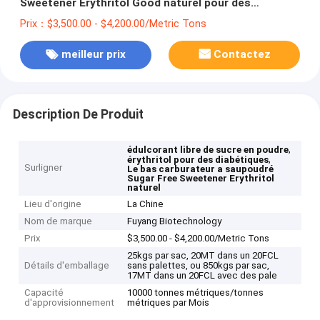
Sweetener Erythritol Good naturel pour des
diabétiques
Prix：$3,500.00 - $4,200.00/Metric Tons
meilleur prix
Contactez
Description De Produit
,
édulcorant libre de sucre en poudre
,
érythritol pour des diabétiques
Surligner
Le bas carburateur a saupoudré
Sugar Free Sweetener Erythritol
naturel
Lieu d'origine
La Chine
Nom de marque
Fuyang Biotechnology
Prix
$3,500.00 - $4,200.00/Metric Tons
25kgs par sac, 20MT dans un 20FCL
Détails d'emballage
sans palettes, ou 850kgs par sac,
17MT dans un 20FCL avec des pale
Capacité
10000 tonnes métriques/tonnes
d'approvisionnement
métriques par Mois