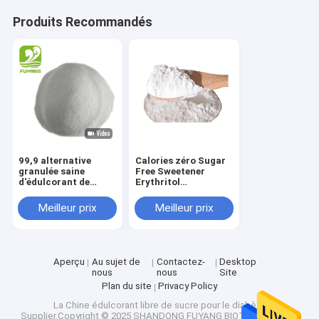
Visite d'usine
Produits Recommandés
Contrôle de la qualité
Contact
nouvelles
Tous les cas
99,9 alternative
Calories zéro Sugar
granulée saine
Free Sweetener
d'édulcorant de
Erythritol
Sugar Free
Alternative de
Édulcorant naturel d'érythritol
Sweetener Erythritol
boisson saine de Cas
Meilleur prix
Meilleur prix
Artificial
149-32-6
Édulcorant organique d'érythritol
Aperçu
Au sujet de
Contactez-
Desktop
Édulcorant en poudre d'érythritol
nous
nous
Site
Plan du site
Privacy Policy
Substitut d'édulcorant d'érythritol
La Chine édulcorant libre de sucre pour le diabète
Supplier.Copyright © 2025 SHANDONG FUYANG BIOTECHNOLOGY