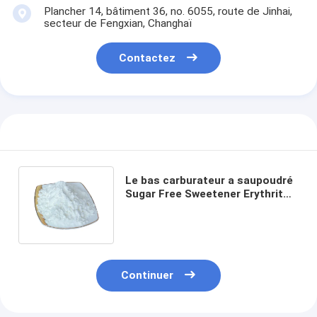
Plancher 14, bâtiment 36, no. 6055, route de Jinhai,
secteur de Fengxian, Changhaï
Contactez
Le bas carburateur a saupoudré
Sugar Free Sweetener Erythritol
Good naturel pour des
diabétiques
Aperçu
Produits
Continuer
A propos de nous