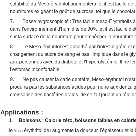
solubilité du Meso-érythritol augmentera, et il est facile de s
nourritures exigeant le goût de sucrose, tel que le chocolat 
7. Basse hygroscopicité : Très facile meso-Erythritolis à s
dans l'environnement d'humidité de 90%, et il est facile d'ê
sur la surface de la nourriture pour empêcher la nourriture
8. Le Meso-érythritol est absorbé par l'intestin grêle et 
changement du sucre de sang et pas l'implique dans le glyc
aux personnes avec du diabète et l'hyperglycémie. Il ne fe
l'estomac inconfortable
9. Ne pas causer la carie dentaire, Meso-érythritol n'est p
produira pas les substances acides pour nuire aux dents, q
croissance des bactéries orales, de ce fait jouant un rôle d
Applications :
1. Boissons : Calorie zéro, boissons faibles en calori
le
érythritol de
l
augmente la douceur, l'épaisseur et la l
Meso-