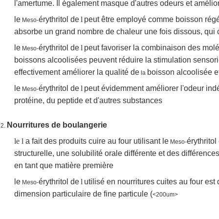
l'amertume. Il également masque d'autres odeurs et amélior
le
érythritol de
l
peut être employé comme boisson régén
Meso-
absorbe un grand nombre de chaleur une fois dissous, qui ca
le
érythritol de
l
peut favoriser la combinaison des moléc
Meso-
boissons alcoolisées peuvent réduire la stimulation sensori
effectivement améliorer la qualité de
boisson alcoolisée e
la
le
érythritol de
l
peut évidemment améliorer l'odeur ind
Meso-
protéine, du peptide et d'autres substances
Nourritures de boulangerie
2.
le l
a fait des produits cuire au four utilisant le
érythrito
Meso-
structurelle, une solubilité orale différente et des différenc
en tant que matière première
le
érythritol de
l
utilisé en nourritures cuites au four es
Meso-
dimension particulaire de fine particule (
<200um>