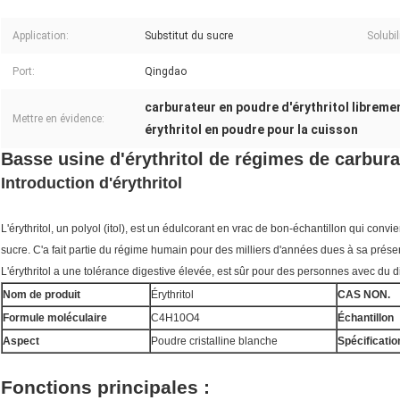
Application:
Substitut du sucre
Solubil
Port:
Qingdao
carburateur en poudre d'érythritol libreme
Mettre en évidence:
érythritol en poudre pour la cuisson
Basse usine d'érythritol de régimes de carbura
Introduction d'érythritol
L'érythritol, un polyol (itol), est un édulcorant en vrac de bon-échantillon qui convi
sucre. C'a fait partie du régime humain pour des milliers d'années dues à sa présenc
L'érythritol a une tolérance digestive élevée, est sûr pour des personnes avec du di
Nom de produit
Érythritol
CAS NON.
Formule moléculaire
C4H10O4
Échantillon
Aspect
Poudre cristalline blanche
Spécificatio
Fonctions principales :