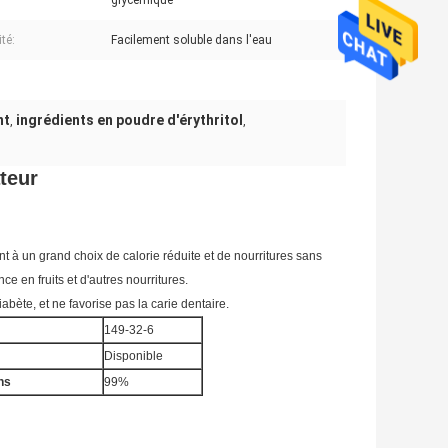
glycémique
ité:
Facilement soluble dans l'eau
nt
ingrédients en poudre d'érythritol
,
,
teur
ent à un grand choix de calorie réduite et de nourritures sans
e en fruits et d'autres nourritures.
abète, et ne favorise pas la carie dentaire.
149-32-6
Disponible
ns
99%