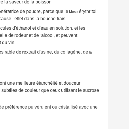
e la saveur de la boisson
ératrice de poudre, parce que le
érythritol
Meso-
use l'effet dans la bouche frais
ules d'éthanol et d'eau en solution, et les
elle de
odeur et de
alcool, et peuvent
l'
l'
t du vin
ésirable de
extrait d'usine, du collagène, de
l'
la
l ont une meilleure étanchéité et douceur
es subtiles de couleur que ceux utilisant le sucrose
t de préférence pulvérulent ou cristallisé avec une