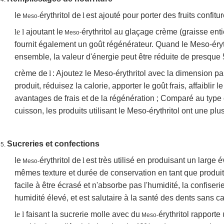
le
érythritol de
l
est ajouté pour porter des fruits confit
Meso-
le l
ajoutant le
érythritol au glaçage crème (graisse ent
Meso-
fournit également un goût régénérateur. Quand le Meso-éryth
ensemble, la valeur d'énergie peut être réduite de presqu
crème de
l
: Ajoutez le Meso-érythritol avec la dimension pa
produit, réduisez la calorie, apporter le goût frais, affaiblir l
avantages de frais et de la régénération ; Comparé au type
cuisson, les produits utilisant le Meso-érythritol ont une p
Sucreries et confections
5.
le
érythritol de
l
est très utilisé en produisant un large é
Meso-
mêmes texture et durée de conservation en tant que produits
facile à être écrasé et n'absorbe pas l'humidité, la confise
humidité élevé, et est salutaire à la santé des dents sans ca
le l
faisant la sucrerie molle avec du
érythritol rapporte
Meso-