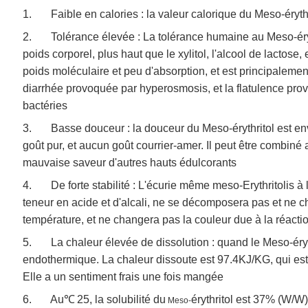
1. Faible en calories : la valeur calorique du Meso-érythr
2. Tolérance élevée : La tolérance humaine au Meso-éryt
poids corporel, plus haut que le xylitol, l'alcool de lactose, e
poids moléculaire et peu d'absorption, et est principalement 
diarrhée provoquée par hyperosmosis, et la flatulence prov
bactéries
3. Basse douceur : la douceur du Meso-érythritol est envi
goût pur, et aucun goût courrier-amer. Il peut être combiné
mauvaise saveur d'autres hauts édulcorants
4. De forte stabilité : L'écurie même meso-Erythritolis à l'
teneur en acide et d'alcali, ne se décomposera pas et ne
température, et ne changera pas la couleur due à la réacti
5. La chaleur élevée de dissolution : quand le Meso-érythri
endothermique. La chaleur dissoute est 97.4KJ/KG, qui est 
Elle a un sentiment frais une fois mangée
6.
Au℃
25, la solubilité du
érythritol est 37% (W/W)
Meso-