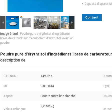
Capacité d'approvis
Contact
Image Grand :
Poudre pure d'érythritol d'ingrédients
libres de carburateur d'édulcorant d'érythritol levain en
poudre
Poudre pure d'érythritol d'ingrédients libres de carburateur
description de
CAS NON.:
149-32-6
D'autr
MF:
C4H10O4
Type:
Aspect:
Poudre cristalline blanche
Douceu
0,2 Kcal/g
Valeur calorique:
Caract