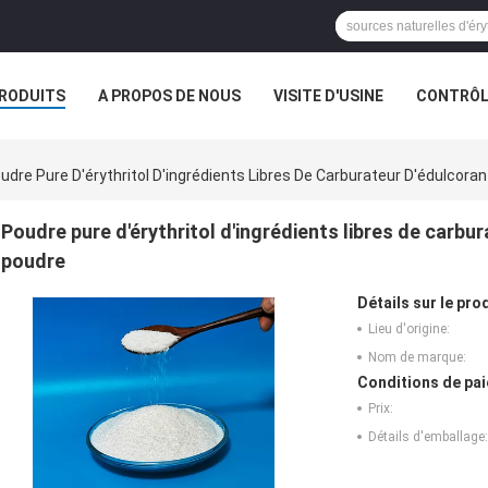
RODUITS
A PROPOS DE NOUS
VISITE D'USINE
CONTRÔLE
S
udre Pure D'érythritol D'ingrédients Libres De Carburateur D'édulcoran
Poudre pure d'érythritol d'ingrédients libres de carbur
poudre
Détails sur le prod
Lieu d'origine:
Nom de marque:
Conditions de pai
Prix:
Détails d'emballage: