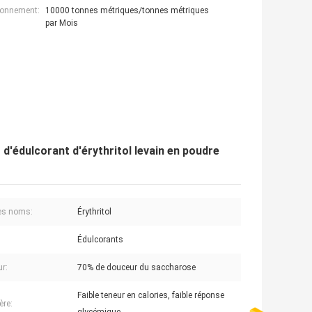
ionnement:
10000 tonnes métriques/tonnes métriques
par Mois
 d'édulcorant d'érythritol levain en poudre
es noms:
Érythritol
Édulcorants
r:
70% de douceur du saccharose
Faible teneur en calories, faible réponse
ère: