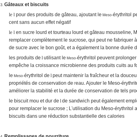
Gâteaux et biscuits
3.
le l
pour des produits de gâteau, ajoutant le
érythritol 
Meso-
cent sans aucun effet négatif
le l
en sucre lourd et tourteau lourd et gâteau mousseline, Me
remplacer complètement le sucrose, qui peut ne fabriquer à
de sucre avec le bon goût, et a également la bonne durée 
les produits de
l
utilisant le
érythritol peuvent prolonger
Meso-
empêche la croissance microbienne des produits cuits au f
le
érythritol de
l
peut maintenir la fraîcheur et la douceu
Meso-
propriétés de conservation de
eau. Ajouter le Meso-érythri
l'
améliorer la stabilité et la durée de conservation de tels pro
le biscuit mou et dur de
l
de sandwich peut également empl
pour remplacer le sucrose ; L'utilisation du Meso-érythritol
biscuits dans une réduction substantielle des calories
Remplissages de nourriture
4.