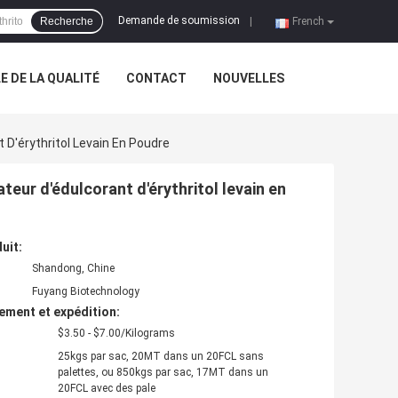
Demande de soumission
Recherche
|
French
 DE LA QUALITÉ
CONTACT
NOUVELLES
t D'érythritol Levain En Poudre
ateur d'édulcorant d'érythritol levain en
uit:
Shandong, Chine
Fuyang Biotechnology
ement et expédition:
$3.50 - $7.00/Kilograms
25kgs par sac, 20MT dans un 20FCL sans
palettes, ou 850kgs par sac, 17MT dans un
20FCL avec des pale