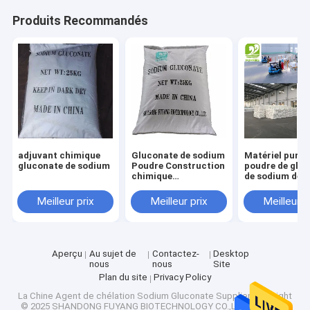
Visite d'usine
Produits Recommandés
Contrôle de la qualité
Contact
nouvelles
Tous les cas
adjuvant chimique
Gluconate de sodium
Matériel pur b
gluconate de sodium
Poudre Construction
poudre de glu
chimique
de sodium de
Retardateur de
mélange concr
Édulcorant naturel d'érythritol
béton Additif Qualité
CAS 527-07-1
Meilleur prix
Meilleur prix
Meilleur p
alimentaire Tech
grade
Édulcorant organique d'érythritol
Aperçu
Au sujet de
Contactez-
Desktop
Édulcorant en poudre d'érythritol
nous
nous
Site
Plan du site
Privacy Policy
Substitut d'édulcorant d'érythritol
La Chine Agent de chélation Sodium Gluconate
Supplier.Copyright
© 2025 SHANDONG FUYANG BIOTECHNOLOGY CO.,LTD. All Rights