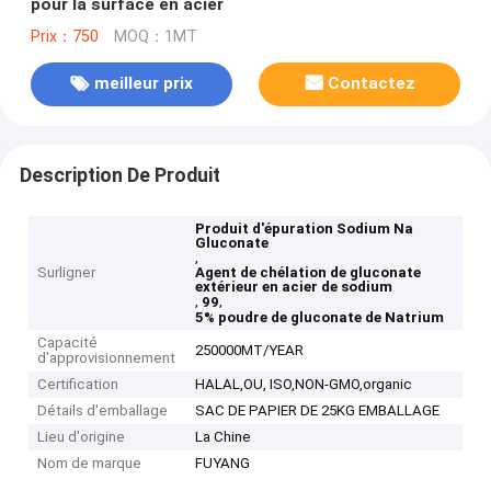
pour la surface en acier
Prix：750
MOQ：1MT
meilleur prix
Contactez
Description De Produit
Produit d'épuration Sodium Na
Gluconate
,
Surligner
Agent de chélation de gluconate
extérieur en acier de sodium
,
,
99
5% poudre de gluconate de Natrium
Capacité
250000MT/YEAR
d'approvisionnement
Certification
HALAL,OU, ISO,NON-GMO,organic
Détails d'emballage
SAC DE PAPIER DE 25KG EMBALLAGE
Lieu d'origine
La Chine
Nom de marque
FUYANG