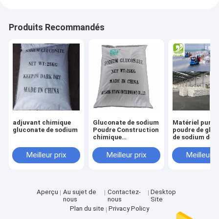
Visite d'usine
Produits Recommandés
Contrôle de la qualité
Contact
nouvelles
Tous les cas
adjuvant chimique
Gluconate de sodium
Matériel pur b
gluconate de sodium
Poudre Construction
poudre de glu
chimique
de sodium de
Édulcorant naturel d'érythritol
Retardateur de
mélange concr
béton Additif Qualité
CAS 527-07-1
Meilleur prix
Meilleur prix
Meilleur p
alimentaire Tech
Édulcorant organique d'érythritol
grade
Édulcorant en poudre d'érythritol
Aperçu
Au sujet de
Contactez-
Desktop
nous
nous
Site
Substitut d'édulcorant d'érythritol
Plan du site
Privacy Policy