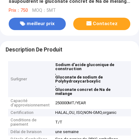
saupoudrent le gluconate concret de Na de mélange
de construction
Prix：750
MOQ：5MT
meilleur prix
Contactez
Description De Produit
Sodium d'acide gluconique de
construction
,
Gluconate de sodium de
Surligner
Polyhydroxycarboxylic
,
Gluconate concret de Na de
mélange
Capacité
250000MT/YEAR
d'approvisionnement
Certification
HALAL,OU, ISO,NON-GMO,organic
Conditions de
T/T
paiement
Délai de livraison
une semaine