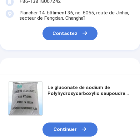
+86-13818067242
Plancher 14, bâtiment 36, no. 6055, route de Jinhai,
secteur de Fengxian, Changhaï
Contactez
Le gluconate de sodium de
Polyhydroxycarboxylic saupoudrent
le gluconate concret de Na de
Aperçu
mélange de construction
Produits
Continuer
A propos de nous