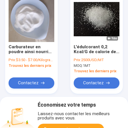
Carburateur en
L'édulcorant 0,2
poudre ainsi nourri
Kcal/G de calorie de
d'édulcorant
Mui Halal Natural
Prix:
$3.50 - $7.00/Kilograms
Prix:
2500USD/MT
d'érythritol libre pour
Erythritol Zero a
Trouvez les derniers prix
MOQ:
1MT
les diabétiques 1kg
saupoudré le
substitut d'érythritol
Trouvez les derniers prix
Contactez
Contactez
Économisez votre temps
Laissez-nous contacter les meilleurs
produits avec vous.