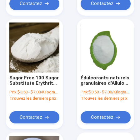
Contactez
Contactez
Sugar Free 100 Sugar
Édulcorants naturels
Substitute Erythritol
granulaires d'Allulose
Sweetener
pour faire Cas
Prix:
$3.50 - $7.00/Kilograms
Prix:
$3.50 - $7.00/Kilograms
Ingredients naturel
Nummer cuire au
Trouvez les derniers prix
Trouvez les derniers prix
Cas 149-32-6 Msds
four 551-68-8
Contactez
Contactez