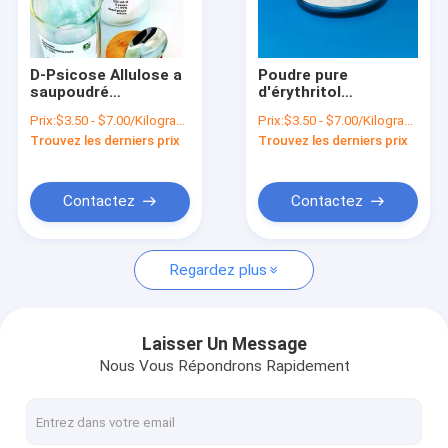
Visite d'usine
Contrôle de la qualité
D-Psicose Allulose a
Poudre pure
saupoudré
d'érythritol
Contact
l'alternative
d'ingrédients libres
Prix:
$3.50 - $7.00/Kilograms
Prix:
$3.50 - $7.00/Kilograms
d'édulcorant ne
de carburateur
Trouvez les derniers prix
Trouvez les derniers prix
causent pas le sang
d'édulcorant
nouvelles
Sugar Change
d'érythritol levain en
poudre
Tous les cas
Contactez
Contactez
Regardez plus
Édulcorant naturel d'érythritol
Édulcorant organique d'érythritol
Laisser Un Message
Nous Vous Répondrons Rapidement
Édulcorant en poudre d'érythritol
Substitut d'édulcorant d'érythritol