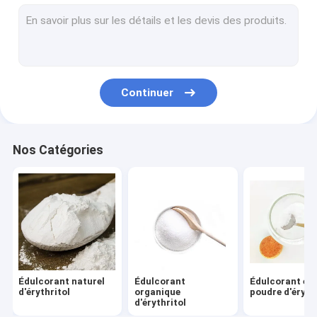
Édulcorant zéro de calorie d'érythritol
Sugar Free Sweetener Erythritol
Édulcorant de Trehalose
Continuer
Trehalose organique
Édulcorant naturel d'Allulose
Nos Catégories
Allulose a saupoudré l'édulcorant
Édulcorant liquide de calorie zéro d'Allulose
Poudre de fécule de maïs
Poudre de gluconate de sodium
Édulcorant naturel
Édulcorant
Édulcorant en
Agent réducteur de l'eau
d'érythritol
organique
poudre d'éryth
d'érythritol