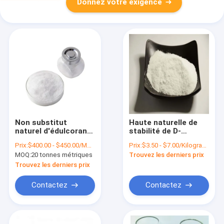
Donnez votre exigence
Non substitut
Haute naturelle de
naturel d'édulcorant
stabilité de D-
d'OGM Allulose pour
Psicose de diabète
Prix:
$400.00 - $450.00/Metric Tons
Prix:
$3.50 - $7.00/Kilograms
Brown Sugar Cas
d'édulcorant
MOQ:
20 tonnes métriques
Trouvez les derniers prix
551-68-8 Msds
d'Allulose de Stevia
Trouvez les derniers prix
Contactez
Contactez