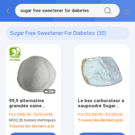
Sugar Free Sweetener For Diabetes
(30)
99,9 alternative
Le bas carburateur a
granulée saine
saupoudré Sugar
d'édulcorant de
Free Sweetener
Prix:
$600.00 - $650.00/Metric Tons
Prix:
$3,500.00 - $4,200.00/Metric Tons
Sugar Free
Erythritol Good
MOQ:
20 tonnes métriques
Trouvez les derniers prix
Sweetener Erythritol
naturel pour des
Artificial
diabétiques
Trouvez les derniers prix