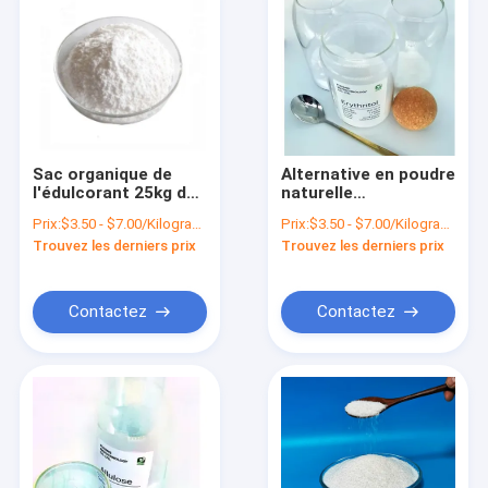
Sac organique de
Alternative en poudre
l'édulcorant 25kg de
naturelle
moine de rechange
d'édulcorant
Prix:
$3.50 - $7.00/Kilograms
Prix:
$3.50 - $7.00/Kilograms
granulaire de Fruit
d'érythritol pendant
Trouvez les derniers prix
Trouvez les derniers prix
Erythritol Sweetener
la grossesse 149-32-
6 Cas Number
Contactez
Contactez
Aperçu
Produits
A propos de nous